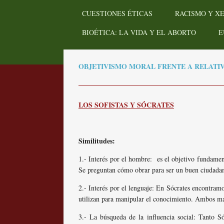
CUESTIONES ÉTICAS
RACISMO Y X
BIOÉTICA: LA VIDA Y EL ABORTO
E
OBJETIVISMO MORAL FRENTE A RELATI
LOS SOFISTAS Y SÓCRATES
Similitudes:
1.- Interés por el hombre: es el objetivo fundament
Se preguntan cómo obrar para ser un buen ciudada
2.- Interés por el lenguaje: En Sócrates encontramo
utilizan para manipular el conocimiento. Ambos mani
3.- La búsqueda de la influencia social: Tanto Só