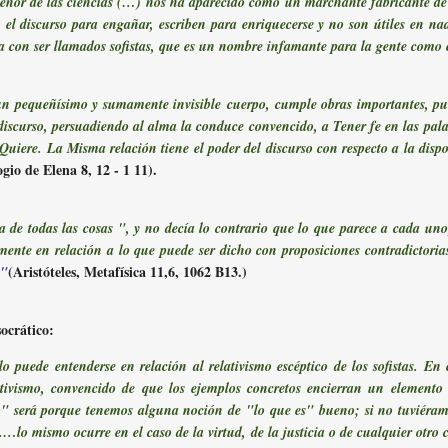
nor de las ciencias (…) nos ha aparecido como un marchante fabricante de 
n el discurso para engañar, escriben para enriquecerse y no son útiles en 
ta con ser llamados sofistas, que es un nombre infamante para la gente como
 pequeñísimo y sumamente invisible cuerpo, cumple obras importantes, pues 
l discurso, persuadiendo al alma la conduce convencido, a Tener fe en las pal
uiere. La Misma relación tiene el poder del discurso con respecto a la dispo
gio de Elena 8, 12 - 1 11).
 de todas las cosas ", y no decía lo contrario que lo que parece a cada uno,
lmente en relación a lo que puede ser dicho con proposiciones contradictoria
(Aristóteles, Metafísica 11,6, 1062 B13.)
"
ocrático:
puede entenderse en relación al relativismo escéptico de los sofistas. En e
lativismo, convencido de que los ejemplos concretos encierran un element
o" será porque tenemos alguna noción de "lo que es" bueno; si no tuviéramo
lo mismo ocurre en el caso de la virtud, de la justicia o de cualquier otro c