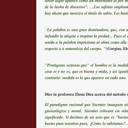
tercer lugar aparece como un marchante al por me
de la lucha de discursos”. …Los sofistas emplea
hay ahora que merezca el título de sabio. Les bas
"
La palabra es una gran dominadora, que, con un
infundir la alegría e inspirar la piedad... Pues e
unida a la palabra impresiona al alma como ella Q
"
(Gorgias, Elo
respecto a a naturaleza del cuerpo.
"
Protágoras sostenía que" el hombre es la medida
cosa es y no es, que es buena y mala, y así igua
contrario: medida es lo que aparece en cada uno.
Dice la profesora Elena Díez acerca del método s
El paradigma racional que Sócrates inaugura sólo 
gnoseológico y moral. Sócrates criticará ese re
significado. Si decimos de un acto que es "buen
bueno para nosotros pues, ¿Cómo lo sabríamos?...…