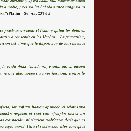
estas ciencias (…) era como una especie de atleta
nada a nadie, pues no ha habido nunca ninguna ni
(Platón - Sofista, 231 d.)
 esa"
puede acero cesar el temor y quitar los dolores,
abras y a consentir en los Hechos... La persuasión,
sición del alma que la disposición de los remedios
 lo es sin duda. Siendo así, resulta que la misma
s, ya que algo aparece a unos hermosa, a otros lo
fecto, los sofistas habían afirmado el relativismo
o común respecto al cual esos ejemplos tienen un
s esa noción, ni siquiera podríamos decir que es
oncepto moral. Para el relativismo estos conceptos