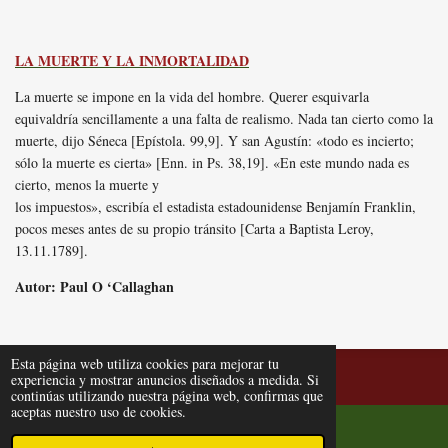
LA MUERTE Y LA INMORTALIDAD
La muerte se impone en la vida del hombre. Querer esquivarla
equivaldría sencillamente a una falta de realismo. Nada tan cierto como la
muerte, dijo Séneca [Epístola. 99,9]. Y san Agustín: «todo es incierto;
sólo la muerte es cierta» [Enn. in Ps. 38,19]. «En este mundo nada es
cierto, menos la muerte y
los impuestos», escribía el estadista estadounidense Benjamín Franklin,
pocos meses antes de su propio tránsito [Carta a Baptista Leroy,
13.11.1789].
Autor: Paul O ‘Callaghan
Esta página web utiliza cookies para mejorar tu
© 2010-2026 filosofiayvida.com
experiencia y mostrar anuncios diseñados a medida. Si
continúas utilizando nuestra página web, confirmas que
aceptas nuestro uso de cookies.