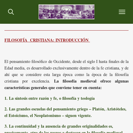
Ir
al
contenido
principal
FILOSOFÍA CRISTIANA: INTRODUCCIÓN
El pensamiento filosófico de Occidente, desde el siglo I hasta finales de la
Edad media, es desarrollado exclusivamente dentro de la fe cristiana, y de
ahí que se considere esta larga época como la época de la filosofía
La filosofía medieval ofrece algunas
cristiana por excelencia.
características generales que conviene tener en cuenta:
1. La síntesis entre razón y fe, o filosofía y teología
2. Las grandes escuelas del pensamiento griego – Platón, Aristóteles,
el Estoicismo, el Neoplatonismo – siguen vigente.
3. La continuidad y la ausencia de grandes originalidades es,
precisamente, otro de los rasgos a destacar en la filosofía medieval