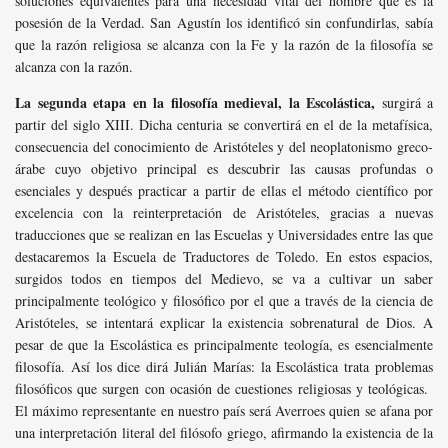
soluciones equivalentes para una necesidad vital del hombre que es la
posesión de la Verdad. San Agustín los identificó sin confundirlas, sabía
que la razón religiosa se alcanza con la Fe y la razón de la filosofía se
alcanza con la razón.
La segunda etapa en la filosofía medieval, la Escolástica,
surgirá a
partir del siglo XIII. Dicha centuria se convertirá en el de la metafísica,
consecuencia del conocimiento de Aristóteles y del neoplatonismo greco-
árabe cuyo objetivo principal es descubrir las causas profundas o
esenciales y después practicar a partir de ellas el método científico por
excelencia con la reinterpretación de Aristóteles, gracias a nuevas
traducciones que se realizan en las Escuelas y Universidades entre las que
destacaremos la Escuela de Traductores de Toledo. En estos espacios,
surgidos todos en tiempos del Medievo, se va a cultivar un saber
principalmente teológico y filosófico por el que a través de la ciencia de
Aristóteles, se intentará explicar la existencia sobrenatural de Dios. A
pesar de que la Escolástica es principalmente teología, es esencialmente
filosofía. Así los dice dirá Julián Marías: la Escolástica trata problemas
filosóficos que surgen con ocasión de cuestiones religiosas y teológicas.
El máximo representante en nuestro país será Averroes quien se afana por
una interpretación literal del filósofo griego, afirmando la existencia de la