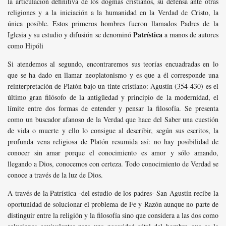
la articulación definitiva de los dogmas cristianos, su defensa ante otras
religiones y a la iniciación a la humanidad en la Verdad de Cristo, la
única posible. Estos primeros hombres fueron llamados Padres de la
Patrística
Iglesia y su estudio y difusión se denominó
a manos de autores
como Hipóli
Si atendemos al segundo, encontraremos sus teorías encuadradas en lo
que se ha dado en llamar neoplatonismo y es que a él corresponde una
reinterpretación de Platón bajo un tinte cristiano: Agustín (354-430) es el
último gran filósofo de la antigüedad y principio de la modernidad, el
límite entre dos formas de entender y pensar la filosofía. Se presenta
como un buscador afanoso de la Verdad que hace del Saber una cuestión
de vida o muerte y ello lo consigue al describir, según sus escritos, la
profunda vena religiosa de Platón resumida así: no hay posibilidad de
conocer sin amar porque el conocimiento es amor y sólo amando,
llegando a Dios, conocemos con certeza. Todo conocimiento de Verdad se
conoce a través de la luz de Dios.
A través de la Patrística -del estudio de los padres- San Agustín recibe la
oportunidad de solucionar el problema de Fe y Razón aunque no parte de
distinguir entre la religión y la filosofía sino que considera a las dos como